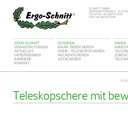
SCHMITT GMBH
SEMINARSTRASSE 6 · D-977
TELEFON +49 (0)9733 9153
FAX +49 (0)9733 4199
ERGO-SCHNITT
SCHEREN
SÄGEN
VERANSTALTUNGEN
BAUM-, REBSCHEREN
HANDS
AKTUELLES
GREIF-, TELESKOPSCHEREN
TELESK
UNTERNEHMEN
HECKENSCHEREN
ZUBEH
KARRIERE
ASTSCHEREN
TELESK
KONTAKT
HO
Teleskopschere mit bew