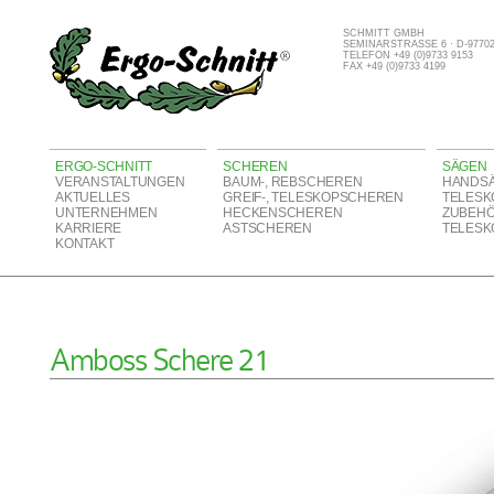
SCHMITT GMBH
SEMINARSTRASSE 6 · D-977
TELEFON +49 (0)9733 9153
FAX +49 (0)9733 4199
ERGO-SCHNITT
SCHEREN
SÄGEN
VERANSTALTUNGEN
BAUM-, REBSCHEREN
HANDS
AKTUELLES
GREIF-, TELESKOPSCHEREN
TELESK
UNTERNEHMEN
HECKENSCHEREN
ZUBEH
KARRIERE
ASTSCHEREN
TELESK
KONTAKT
Amboss Schere 21