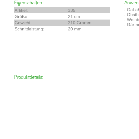
Eigenschaften:
Anwend
- GaLa
Artikel:
335
- Obst
Größe:
21 cm
- Wein
Gewicht:
210 Gramm
- Gärtn
Schnittleistung:
20 mm
Produktdetails: