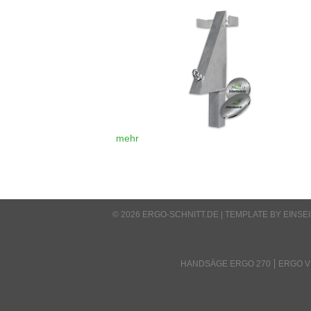
mehr
© 2026 ERGO-SCHNITT.DE |
TEMPLATE BY EINSE
HANDSÄGE ERGO 270
ERGO VE