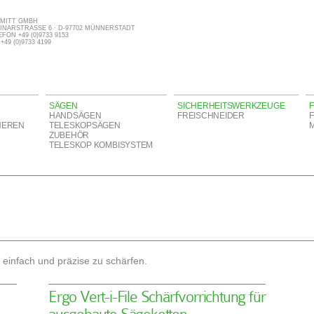
MITT GMBH
INARSTRASSE 6 · D-97702 MÜNNERSTADT
FON +49 (0)9733 9153
+49 (0)9733 4199
SÄGEN
SICHERHEITSWERKZEUGE
F
HANDSÄGEN
FREISCHNEIDER
HEREN
TELESKOPSÄGEN
ZUBEHÖR
TELESKOP KOMBISYSTEM
 einfach und präzise zu schärfen.
Ergo Vert-i-File Schärfvorrichtung für