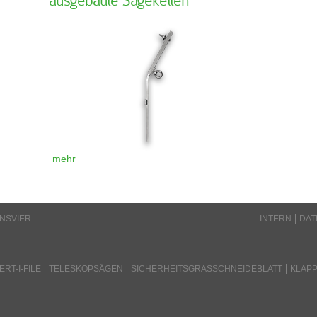
ausgebaute Sägeketten
mehr
INSVIER
INTERN
DAT
RT-I-FILE
TELESKOPSÄGEN
SICHERHEITSGRASSCHNEIDEBLATT
KLAPP