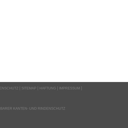
ENSCHUTZ
SITEMAP
HAFTUNG
IMPRESSUM
BARER KANTEN- UND RINDENSCHUTZ