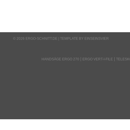
© 2026 ERGO-SCHNITT.DE |
TEMPLATE BY EINSEINSVIER
HANDSÄGE ERGO 270
ERGO VERT-I-FILE
TELES