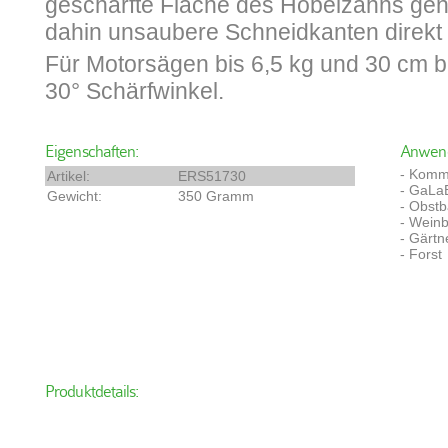
geschärfte Fläche des Hobelzahns gen
dahin unsaubere Schneidkanten direkt 
Für Motorsägen bis 6,5 kg und 30 cm b
30° Schärfwinkel.
Eigenschaften:
Anwend
- Komm
Artikel:
ERS51730
- GaLa
Gewicht:
350 Gramm
- Obst
- Wein
- Gärtn
- Forst
Produktdetails: