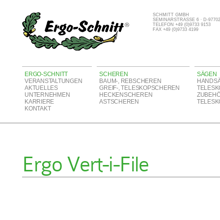
SCHMITT GMBH
SEMINARSTRASSE 6 · D-977
TELEFON +49 (0)9733 9153
FAX +49 (0)9733 4199
ERGO-SCHNITT
SCHEREN
SÄGEN
VERANSTALTUNGEN
BAUM-, REBSCHEREN
HANDS
AKTUELLES
GREIF-, TELESKOPSCHEREN
TELESK
UNTERNEHMEN
HECKENSCHEREN
ZUBEH
KARRIERE
ASTSCHEREN
TELESK
KONTAKT
Ergo Vert-i-File