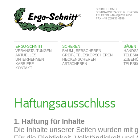
SCHMITT GMBH
SEMINARSTRASSE 6 · D-977
TELEFON +49 (0)9733 9153
FAX +49 (0)9733 4199
ERGO-SCHNITT
SCHEREN
SÄGEN
VERANSTALTUNGEN
BAUM-, REBSCHEREN
HANDS
AKTUELLES
GREIF-, TELESKOPSCHEREN
TELESK
UNTERNEHMEN
HECKENSCHEREN
ZUBEH
KARRIERE
ASTSCHEREN
TELESK
KONTAKT
Haftungsausschluss
1. Haftung für Inhalte
Die Inhalte unserer Seiten wurden mit gr