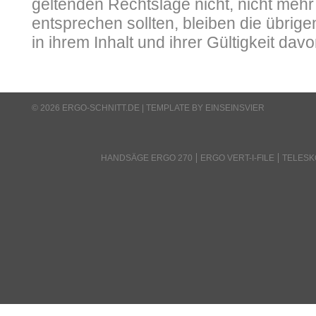
geltenden Rechtslage nicht, nicht mehr 
entsprechen sollten, bleiben die übrig
in ihrem Inhalt und ihrer Gültigkeit dav
© 2026 ERGO-SCHNITT.DE |
TEMPLATE BY EINSEINSVIER
HANDSÄGE ERGO 270
ERGO VERT-I-FILE
TELES