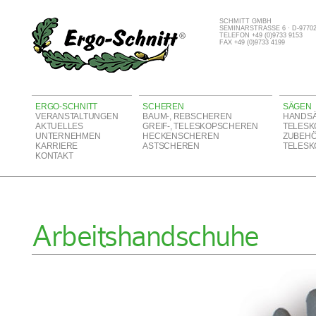
SCHMITT GMBH
SEMINARSTRASSE 6 · D-977
TELEFON +49 (0)9733 9153
FAX +49 (0)9733 4199
ERGO-SCHNITT
SCHEREN
SÄGEN
VERANSTALTUNGEN
BAUM-, REBSCHEREN
HANDS
AKTUELLES
GREIF-, TELESKOPSCHEREN
TELESK
UNTERNEHMEN
HECKENSCHEREN
ZUBEH
KARRIERE
ASTSCHEREN
TELESK
KONTAKT
Arbeitshandschuhe