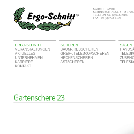
SCHMITT GMBH
SEMINARSTRASSE 6 · D-977
TELEFON +49 (0)9733 9153
FAX +49 (0)9733 4199
ERGO-SCHNITT
SCHEREN
SÄGEN
VERANSTALTUNGEN
BAUM-, REBSCHEREN
HANDS
AKTUELLES
GREIF-, TELESKOPSCHEREN
TELESK
UNTERNEHMEN
HECKENSCHEREN
ZUBEH
KARRIERE
ASTSCHEREN
TELESK
KONTAKT
Gartenschere 23