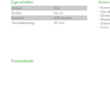
Eigenschaften:
Anwend
- Komm
Artikel:
352
- GaLa
Größe:
23 cm
- Obst
Gewicht:
308 Gramm
- Wein
Schnittleistung:
20 mm
- Gärtn
- Forst
Produktdetails: