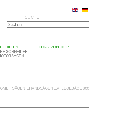
SUCHE
EILHILFEN
FORSTZUBEHÖR
FREISCHNEIDER
MOTORSÄGEN
OME
...
SÄGEN
...
HANDSÄGEN
...
PFLEGESÄGE 800