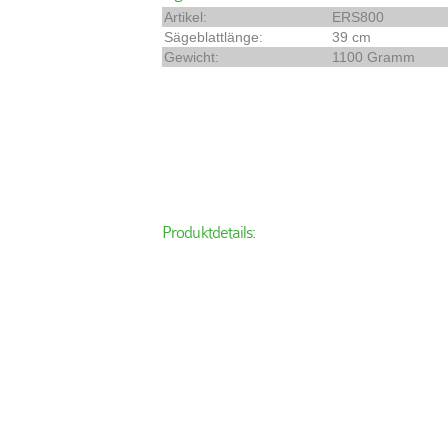
Artikel:
ERS800
Sägeblattlänge:
39 cm
Gewicht:
1100 Gramm
Produktdetails: