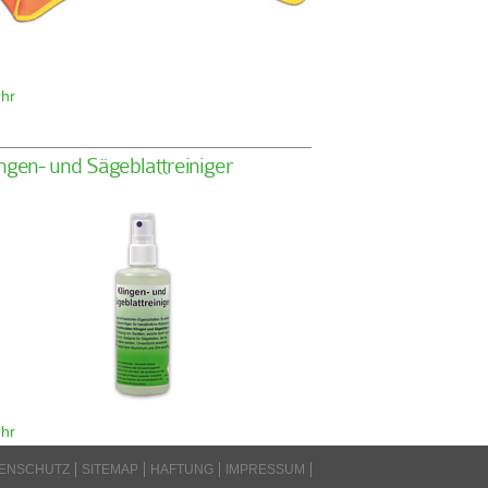
hr
ngen- und Sägeblattreiniger
hr
ENSCHUTZ
SITEMAP
HAFTUNG
IMPRESSUM