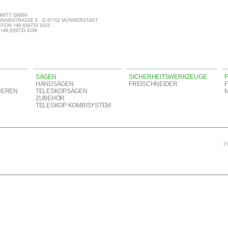
MITT GMBH
INARSTRASSE 6 · D-97702 MÜNNERSTADT
FON +49 (0)9733 9153
+49 (0)9733 4199
SÄGEN
SICHERHEITSWERKZEUGE
F
HANDSÄGEN
FREISCHNEIDER
HEREN
TELESKOPSÄGEN
ZUBEHÖR
TELESKOP KOMBISYSTEM
H