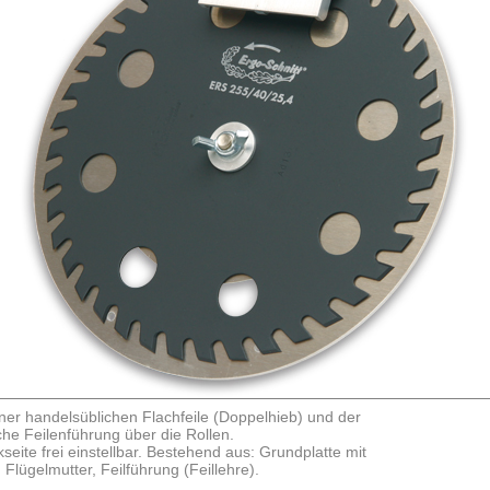
ner handelsüblichen Flachfeile (Doppelhieb) und der
che Feilenführung über die Rollen.
eite frei einstellbar.
Bestehend aus: Grundplatte mit
 Flügelmutter, Feilführung (Feillehre).