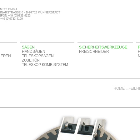
MITT GMBH
INARSTRASSE 6 · D-97702 MÜNNERSTADT
FON +49 (0)9733 9153
+49 (0)9733 4199
SÄGEN
SICHERHEITSWERKZEUGE
F
HANDSÄGEN
FREISCHNEIDER
HEREN
TELESKOPSÄGEN
ZUBEHÖR
TELESKOP KOMBISYSTEM
HOME
...
FEILH